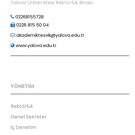
Yalova Üniversitesi Rektörlük Binası
02268155728
0226 815 50 04
akademiktesvik@yalova.edu.tr
www.yalova.edu.tr
YÖNETİM
Rektörlük
Genel Sekreter
İç Denetim